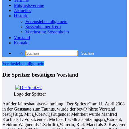
Termine
Mitgliedsvereine
Aktuelles
Historie
Vereinsleben allgemein
Sossenheimer Kerb
Vereinsring Sossenheim
Vorstand
Kontakt
Vereinsleben allgemein
Die Spritzer bestätigen Vorstand
Logo der Spritzer
Auf der Jahreshauptversammlung “Der Spritzer” am 11. April 2008
in der Gaststatte zum Taunus, wurde der bewï¿½hrte Vorstand
bestï¿½tigt. Mit ï¿½berwï¿½ltigender Mehrheit wurde Manfred
Koch als 1. Vorsitzender, Michael Lacalli als Sitzungsprï¿½sident,
Heidrun Wagner als 1.Schriftfï¿½hrerin, Rick Macri als 2. Kassierer