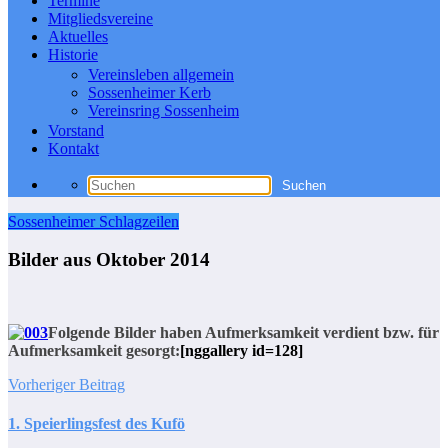
Termine
Mitgliedsvereine
Aktuelles
Historie
Vereinsleben allgemein
Sossenheimer Kerb
Vereinsring Sossenheim
Vorstand
Kontakt
Sossenheimer Schlagzeilen
Bilder aus Oktober 2014
Folgende Bilder haben Aufmerksamkeit verdient bzw. für
Aufmerksamkeit gesorgt:
[nggallery id=128]
Vorheriger Beitrag
1. Speierlingsfest des Kufö