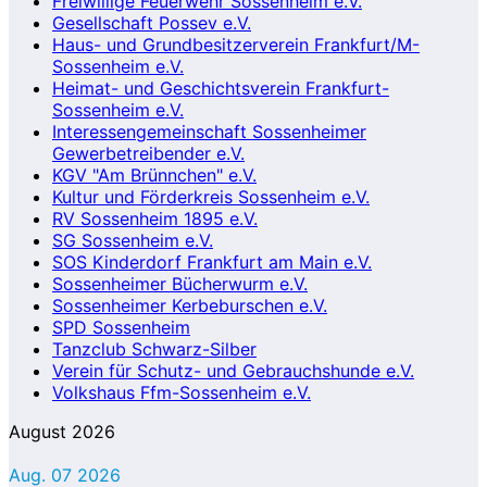
Freiwillige Feuerwehr Sossenheim e.V.
Gesellschaft Possev e.V.
Haus- und Grundbesitzerverein Frankfurt/M-
Sossenheim e.V.
Heimat- und Geschichtsverein Frankfurt-
Sossenheim e.V.
Interessengemeinschaft Sossenheimer
Gewerbetreibender e.V.
KGV "Am Brünnchen" e.V.
Kultur und Förderkreis Sossenheim e.V.
RV Sossenheim 1895 e.V.
SG Sossenheim e.V.
SOS Kinderdorf Frankfurt am Main e.V.
Sossenheimer Bücherwurm e.V.
Sossenheimer Kerbeburschen e.V.
SPD Sossenheim
Tanzclub Schwarz-Silber
Verein für Schutz- und Gebrauchshunde e.V.
Volkshaus Ffm-Sossenheim e.V.
August 2026
Aug. 07 2026