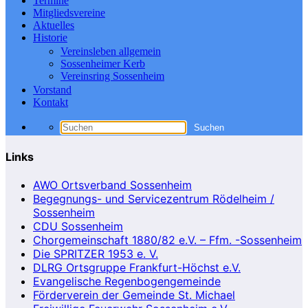
Termine
Mitgliedsvereine
Aktuelles
Historie
Vereinsleben allgemein
Sossenheimer Kerb
Vereinsring Sossenheim
Vorstand
Kontakt
Links
AWO Ortsverband Sossenheim
Begegnungs- und Servicezentrum Rödelheim /
Sossenheim
CDU Sossenheim
Chorgemeinschaft 1880/82 e.V. – Ffm. -Sossenheim
Die SPRITZER 1953 e. V.
DLRG Ortsgruppe Frankfurt-Höchst e.V.
Evangelische Regenbogengemeinde
Förderverein der Gemeinde St. Michael