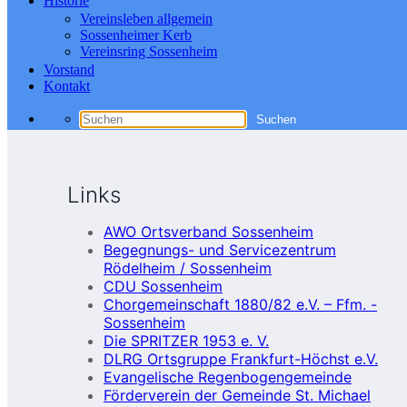
Historie
Vereinsleben allgemein
Sossenheimer Kerb
Vereinsring Sossenheim
Vorstand
Kontakt
Links
AWO Ortsverband Sossenheim
Begegnungs- und Servicezentrum
Rödelheim / Sossenheim
CDU Sossenheim
Chorgemeinschaft 1880/82 e.V. – Ffm. -
Sossenheim
Die SPRITZER 1953 e. V.
DLRG Ortsgruppe Frankfurt-Höchst e.V.
Evangelische Regenbogengemeinde
Förderverein der Gemeinde St. Michael