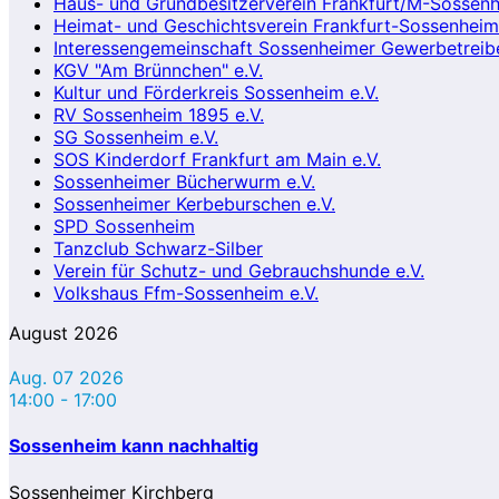
Haus- und Grundbesitzerverein Frankfurt/M-Sossenh
Heimat- und Geschichtsverein Frankfurt-Sossenheim 
Interessengemeinschaft Sossenheimer Gewerbetreibe
KGV "Am Brünnchen" e.V.
Kultur und Förderkreis Sossenheim e.V.
RV Sossenheim 1895 e.V.
SG Sossenheim e.V.
SOS Kinderdorf Frankfurt am Main e.V.
Sossenheimer Bücherwurm e.V.
Sossenheimer Kerbeburschen e.V.
SPD Sossenheim
Tanzclub Schwarz-Silber
Verein für Schutz- und Gebrauchshunde e.V.
Volkshaus Ffm-Sossenheim e.V.
August 2026
Aug. 07 2026
14:00
-
17:00
Sossenheim kann nachhaltig
Sossenheimer Kirchberg