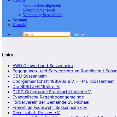
Historie
Vereinsleben allgemein
Sossenheimer Kerb
Vereinsring Sossenheim
Vorstand
Kontakt
Links
AWO Ortsverband Sossenheim
Begegnungs- und Servicezentrum Rödelheim / Soss
CDU Sossenheim
Chorgemeinschaft 1880/82 e.V. – Ffm. -Sossenheim
Die SPRITZER 1953 e. V.
DLRG Ortsgruppe Frankfurt-Höchst e.V.
Evangelische Regenbogengemeinde
Förderverein der Gemeinde St. Michael
Freiwillige Feuerwehr Sossenheim e.V.
Gesellschaft Possev e.V.