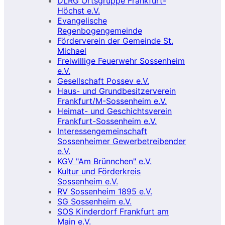
DLRG Ortsgruppe Frankfurt-
Höchst e.V.
Evangelische
Regenbogengemeinde
Förderverein der Gemeinde St.
Michael
Freiwillige Feuerwehr Sossenheim
e.V.
Gesellschaft Possev e.V.
Haus- und Grundbesitzerverein
Frankfurt/M-Sossenheim e.V.
Heimat- und Geschichtsverein
Frankfurt-Sossenheim e.V.
Interessengemeinschaft
Sossenheimer Gewerbetreibender
e.V.
KGV "Am Brünnchen" e.V.
Kultur und Förderkreis
Sossenheim e.V.
RV Sossenheim 1895 e.V.
SG Sossenheim e.V.
SOS Kinderdorf Frankfurt am
Main e.V.