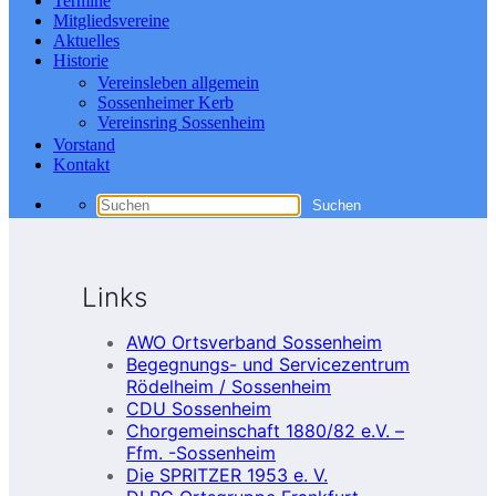
Termine
Mitgliedsvereine
Aktuelles
Historie
Vereinsleben allgemein
Sossenheimer Kerb
Vereinsring Sossenheim
Vorstand
Kontakt
Links
AWO Ortsverband Sossenheim
Begegnungs- und Servicezentrum
Rödelheim / Sossenheim
CDU Sossenheim
Chorgemeinschaft 1880/82 e.V. –
Ffm. -Sossenheim
Die SPRITZER 1953 e. V.