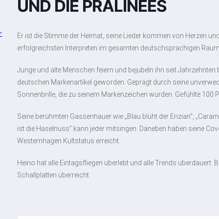
UND DIE PRALINÈES
-
Er ist die Stimme der Heimat, seine Lieder kommen von Herzen und b
erfolgreichsten Interpreten im gesamten deutschsprachigen Raum
Junge und alte Menschen feiern und bejubeln ihn seit Jahrzehnten b
deutschen Markenartikel geworden. Geprägt durch seine unverwec
Sonnenbrille, die zu seinem Markenzeichen wurden. Gefühlte 100 P
Seine berühmten Gassenhauer wie „Blau blüht der Enzian“, „Cara
ist die Haselnuss“ kann jeder mitsingen. Daneben haben seine Co
Westernhagen Kultstatus erreicht.
Heino hat alle Eintagsfliegen überlebt und alle Trends überdauert.
Schallplatten überreicht.