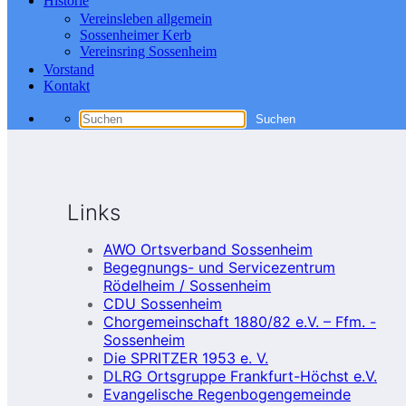
Historie
Vereinsleben allgemein
Sossenheimer Kerb
Vereinsring Sossenheim
Vorstand
Kontakt
Links
AWO Ortsverband Sossenheim
Begegnungs- und Servicezentrum
Rödelheim / Sossenheim
CDU Sossenheim
Chorgemeinschaft 1880/82 e.V. – Ffm. -
Sossenheim
Die SPRITZER 1953 e. V.
DLRG Ortsgruppe Frankfurt-Höchst e.V.
Evangelische Regenbogengemeinde