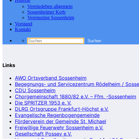
Historie
Vereinsleben allgemein
Sossenheimer Kerb
Vereinsring Sossenheim
Vorstand
Kontakt
Links
AWO Ortsverband Sossenheim
Begegnungs- und Servicezentrum Rödelheim / Soss
CDU Sossenheim
Chorgemeinschaft 1880/82 e.V. – Ffm. -Sossenheim
Die SPRITZER 1953 e. V.
DLRG Ortsgruppe Frankfurt-Höchst e.V.
Evangelische Regenbogengemeinde
Förderverein der Gemeinde St. Michael
Freiwillige Feuerwehr Sossenheim e.V.
Gesellschaft Possev e.V.