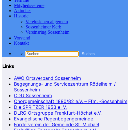
Termine
Mitgliedsvereine
Aktuelles
Historie
Vereinsleben allgemein
Sossenheimer Kerb
Vereinsring Sossenheim
Vorstand
Kontakt
Links
AWO Ortsverband Sossenheim
Begegnungs- und Servicezentrum Rödelheim /
Sossenheim
CDU Sossenheim
Chorgemeinschaft 1880/82 e.V. – Ffm. -Sossenheim
Die SPRITZER 1953 e. V.
DLRG Ortsgruppe Frankfurt-Höchst e.V.
Evangelische Regenbogengemeinde
Förderverein der Gemeinde St. Michael