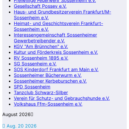
Freiwillige Feuerwehr Sossenheim e.V.
Gesellschaft Possev e.V.
Haus- und Grundbesitzerverein Frankfurt/M-
Sossenheim e.V.
Heimat- und Geschichtsverein Frankfurt-
Sossenheim e.V.
Interessengemeinschaft Sossenheimer
Gewerbetreibender e.V.
KGV "Am Brünnchen" e.V.
Kultur und Förderkreis Sossenheim e.V.
RV Sossenheim 1895 e.V.
SG Sossenheim e.V.
SOS Kinderdorf Frankfurt am Main e.V.
Sossenheimer Bücherwurm e.V.
Sossenheimer Kerbeburschen e.V.
SPD Sossenheim
Tanzclub Schwarz-Silber
Verein für Schutz- und Gebrauchshunde e.V.
Volkshaus Ffm-Sossenheim e.V.
August 2026
Aug. 20 2026