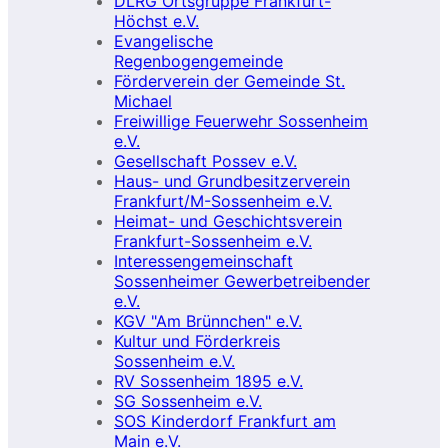
DLRG Ortsgruppe Frankfurt-
Höchst e.V.
Evangelische
Regenbogengemeinde
Förderverein der Gemeinde St.
Michael
Freiwillige Feuerwehr Sossenheim
e.V.
Gesellschaft Possev e.V.
Haus- und Grundbesitzerverein
Frankfurt/M-Sossenheim e.V.
Heimat- und Geschichtsverein
Frankfurt-Sossenheim e.V.
Interessengemeinschaft
Sossenheimer Gewerbetreibender
e.V.
KGV "Am Brünnchen" e.V.
Kultur und Förderkreis
Sossenheim e.V.
RV Sossenheim 1895 e.V.
SG Sossenheim e.V.
SOS Kinderdorf Frankfurt am
Main e.V.