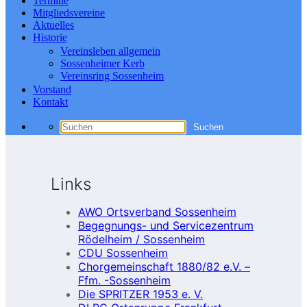
Termine
Mitgliedsvereine
Aktuelles
Historie
Vereinsleben allgemein
Sossenheimer Kerb
Vereinsring Sossenheim
Vorstand
Kontakt
Links
AWO Ortsverband Sossenheim
Begegnungs- und Servicezentrum
Rödelheim / Sossenheim
CDU Sossenheim
Chorgemeinschaft 1880/82 e.V. –
Ffm. -Sossenheim
Die SPRITZER 1953 e. V.