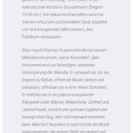
katholischen Kirche in Sossenheim (Beginn
19:00 Uhr). Der bekannte Klarinettist wird mit
seinem virtuosen und beseelten Spiel, begleitet
von drei kongenialen Mitmusikern, das
Publikum verzaubern.
Was macht Roman Kuperschmidt mit seinem
Melodieinstrument, seiner Klarinette?
„Sein
Instrument wird zur lebendigen, beseelten
Verkörperung der Melodie. Er umspielt sie, bis sie
beginnt zu fließen, öffnet die Musik zärtlich und
behutsam, offenbart sie in ihrer feinen Schönheit.
Er entführt uns in die jüdisch-europäische
Klangwelt voller Wärme, Melancholie, Zartheit und
Lebensfreude, sinnlich und spirituell zugleich und
erzeugt einen Sog, dem sich niemand entziehen
kann. Man hört fasziniert zu und möchte die Musik
quasi einatmen, die unsere Seele verzaubert
und