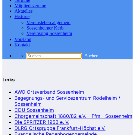
Termine
Mitgliedsvereine
Aktuelles
Historie
Vereinsleben allgemein
Sossenheimer Kerb
Vereinsring Sossenheim
Vorstand
Kontakt
Links
AWO Ortsverband Sossenheim
Begegnungs- und Servicezentrum Rödelheim /
Sossenheim
CDU Sossenheim
Chorgemeinschaft 1880/82 e.V. – Ffm. -Sossenheim
Die SPRITZER 1953 e. V.
DLRG Ortsgruppe Frankfurt-Höchst e.V.
Evangelische Regenbogengemeinde