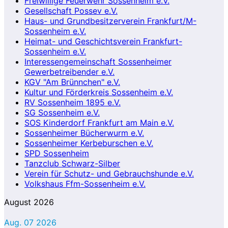
Freiwillige Feuerwehr Sossenheim e.V.
Gesellschaft Possev e.V.
Haus- und Grundbesitzerverein Frankfurt/M-
Sossenheim e.V.
Heimat- und Geschichtsverein Frankfurt-
Sossenheim e.V.
Interessengemeinschaft Sossenheimer
Gewerbetreibender e.V.
KGV "Am Brünnchen" e.V.
Kultur und Förderkreis Sossenheim e.V.
RV Sossenheim 1895 e.V.
SG Sossenheim e.V.
SOS Kinderdorf Frankfurt am Main e.V.
Sossenheimer Bücherwurm e.V.
Sossenheimer Kerbeburschen e.V.
SPD Sossenheim
Tanzclub Schwarz-Silber
Verein für Schutz- und Gebrauchshunde e.V.
Volkshaus Ffm-Sossenheim e.V.
August 2026
Aug. 07 2026