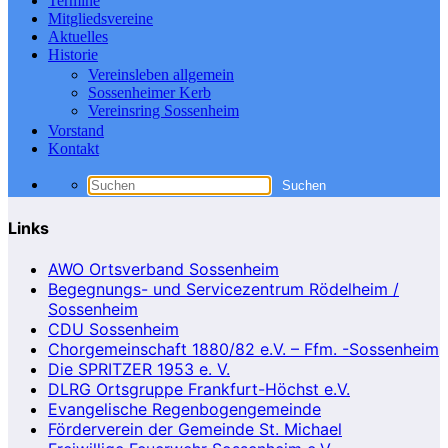
Termine
Mitgliedsvereine
Aktuelles
Historie
Vereinsleben allgemein
Sossenheimer Kerb
Vereinsring Sossenheim
Vorstand
Kontakt
Links
AWO Ortsverband Sossenheim
Begegnungs- und Servicezentrum Rödelheim /
Sossenheim
CDU Sossenheim
Chorgemeinschaft 1880/82 e.V. – Ffm. -Sossenheim
Die SPRITZER 1953 e. V.
DLRG Ortsgruppe Frankfurt-Höchst e.V.
Evangelische Regenbogengemeinde
Förderverein der Gemeinde St. Michael