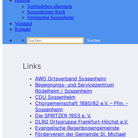
Historie
Vereinsleben allgemein
Sossenheimer Kerb
Vereinsring Sossenheim
Vorstand
Kontakt
Links
AWO Ortsverband Sossenheim
Begegnungs- und Servicezentrum
Rödelheim / Sossenheim
CDU Sossenheim
Chorgemeinschaft 1880/82 e.V. – Ffm. -
Sossenheim
Die SPRITZER 1953 e. V.
DLRG Ortsgruppe Frankfurt-Höchst e.V.
Evangelische Regenbogengemeinde
Förderverein der Gemeinde St. Michael