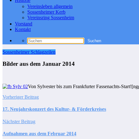
Historie
Vereinsleben allgemein
Sossenheimer Kerb
Vereinsring Sossenheim
Vorstand
Kontakt
Sossenheimer Schlagzeilen
Bilder aus dem Januar 2014
Von Sylvester bis zum Frankfurter Fassenachts-Start![ng
Vorheriger Beitrag
17. Neujahrskonzert des Kultur- & Förderkreises
Nächster Beitrag
Aufnahmen aus dem Februar 2014