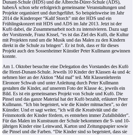
Dunant-Schule (HDS) und die Albrecht-Dürer-Schule (ADS),
habenÂ schon sehr erfolgreich gemeinsame Veranstaltungen und
Projekte organisiert und durchgeführt. So beispielsweise im Jahr
2014 die Kinderoper “Kalif Storch” mit der HDS und ein
Frühlingskonzert mit HDS und ADS im Jahr 2013. Jetzt ist der
Kufö dabei, die Zusammenarbeit noch zu intensivieren. Dazu sagt
der Vorsitzende, Franz Kissel, “es ist das Ziel des Kufö, die Kultur
mit Projekten rund um die Musik und das Malen zu den Kindern
direkt in die Schule zu bringen”. Er ist froh, dass er für dieses
Projekt auch den Sossenheimer Künstler Peter Kullmann gewinnen
konnte.
Am 1. Oktober besuchte eine Delegation des Vorstandes des Kufö
die Henri-Dunant-Schule. Jeweils 10 Kinder der Klassen 4a und 4c
nehmen hier an der Aktion “Mal mal” teil. Mit Klassenlehrerin
Eleonore Schwab und unter Anleitung durch Peter Kullmann
gestalten die Kinder, auf unserem Foto der Klasse 4c, jeweils ein
Bild. Es ist ein gemeinsames Projekt von Schule und Kufö. Die
Pinsel und das ganze Material hat der Kufö bezahlt, erläutert Peter
Kullmann. “Ich bin begeistert, wie die Kinder mitmachen”, so der
Künstler. Und er sagt weiter, “ich will die Kreativität und die
Feinmotorik der Kinder fördern, es entstehen immer Zufallsbilder”.
Für das Malen im Kunstraum der Schule bekommen die 9- und 10-
jährigen Kinder eine Leinwand, Karton und Zeitungspapier sowie
die Pinsel und die Farben. “Die Kinder sind so begeistert, dass sie