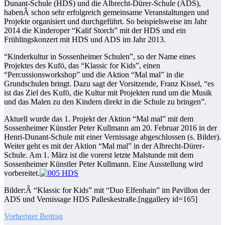
Dunant-Schule (HDS) und die Albrecht-Dürer-Schule (ADS),
habenÂ schon sehr erfolgreich gemeinsame Veranstaltungen und
Projekte organisiert und durchgeführt. So beispielsweise im Jahr
2014 die Kinderoper “Kalif Storch” mit der HDS und ein
Frühlingskonzert mit HDS und ADS im Jahr 2013.
“Kinderkultur in Sossenheimer Schulen”, so der Name eines
Projektes des Kufö, das “Klassic for Kids”, einen
“Percussionsworkshop” und die Aktion “Mal mal” in die
Grundschulen bringt. Dazu sagt der Vorsitzende, Franz Kissel, “es
ist das Ziel des Kufö, die Kultur mit Projekten rund um die Musik
und das Malen zu den Kindern direkt in die Schule zu bringen”.
Aktuell wurde das 1. Projekt der Aktion “Mal mal” mit dem
Sossenheimer Künstler Peter Kullmann am 20. Februar 2016 in der
Henri-Dunant-Schule mit einer Vernissage abgeschlossen (s. Bilder).
Weiter geht es mit der Aktion “Mal mal” in der Albrecht-Dürer-
Schule. Am 1. März ist die vorerst letzte Malstunde mit dem
Sossenheimer Künstler Peter Kullmann. Eine Ausstellung wird
vorbereitet.
Bilder:Â “Klassic for Kids” mit “Duo Elfenhain” im Pavillon der
ADS und Vernissage HDS Palleskestraße.[nggallery id=165]
Vorheriger Beitrag