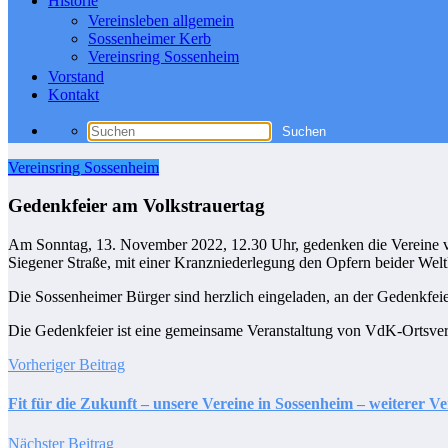
Historie
Vereinsleben allgemein
Sossenheimer Kerb
Vereinsring Sossenheim
Vorstand
Kontakt
Vereinsring Sossenheim
Gedenkfeier am Volkstrauertag
Am Sonntag, 13. November 2022, 12.30 Uhr, gedenken die Vereine vo
Siegener Straße, mit einer Kranzniederlegung den Opfern beider Wel
Die Sossenheimer Bürger sind herzlich eingeladen, an der Gedenkfei
Die Gedenkfeier ist eine gemeinsame Veranstaltung von VdK-Ortsve
Vorheriger Beitrag
Fit für die Zukunft – unsere Vereine in Sossenheim – weiterer 
Nächster Beitrag