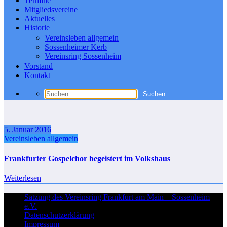
Termine
Mitgliedsvereine
Aktuelles
Historie
Vereinsleben allgemein
Sossenheimer Kerb
Vereinsring Sossenheim
Vorstand
Kontakt
5. Januar 2016
Vereinsleben allgemein
Frankfurter Gospelchor begeistert im Volkshaus
Weiterlesen
Satzung des Vereinsring Frankfurt am Main – Sossenheim
e.V.
Datenschutzerklärung
Impressum