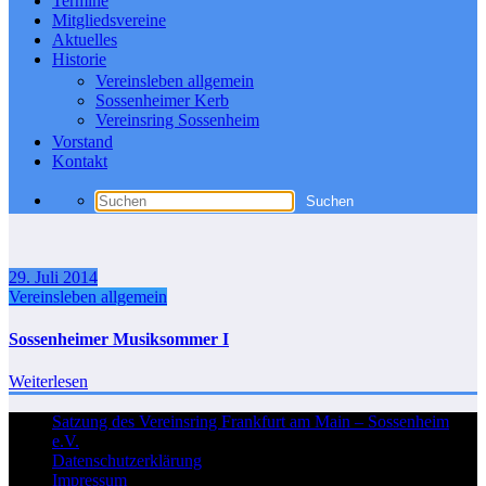
Termine
Mitgliedsvereine
Aktuelles
Historie
Vereinsleben allgemein
Sossenheimer Kerb
Vereinsring Sossenheim
Vorstand
Kontakt
29. Juli 2014
Vereinsleben allgemein
Sossenheimer Musiksommer I
Weiterlesen
Satzung des Vereinsring Frankfurt am Main – Sossenheim
e.V.
Datenschutzerklärung
Impressum