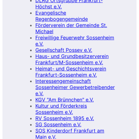
DLRG Ortsgruppe Frankfurt-
Höchst e.V.
Evangelische
Regenbogengemeinde
Förderverein der Gemeinde St.
Michael
Freiwillige Feuerwehr Sossenheim
e.V.
Gesellschaft Possev e.V.
Haus- und Grundbesitzerverein
Frankfurt/M-Sossenheim e.V.
Heimat- und Geschichtsverein
Frankfurt-Sossenheim e.V.
Interessengemeinschaft
Sossenheimer Gewerbetreibender
e.V.
KGV "Am Brünnchen" e.V.
Kultur und Förderkreis
Sossenheim e.V.
RV Sossenheim 1895 e.V.
SG Sossenheim e.V.
SOS Kinderdorf Frankfurt am
Main e.V.