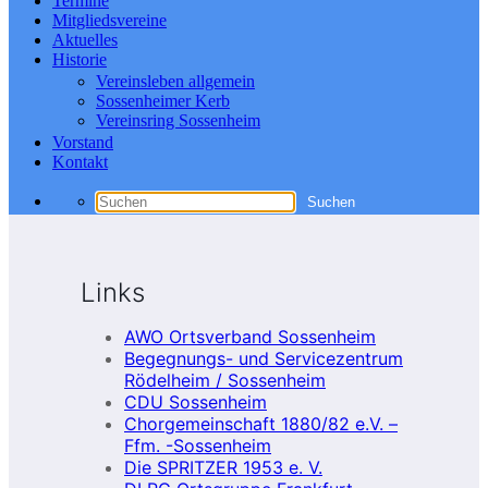
Termine
Mitgliedsvereine
Aktuelles
Historie
Vereinsleben allgemein
Sossenheimer Kerb
Vereinsring Sossenheim
Vorstand
Kontakt
Links
AWO Ortsverband Sossenheim
Begegnungs- und Servicezentrum
Rödelheim / Sossenheim
CDU Sossenheim
Chorgemeinschaft 1880/82 e.V. –
Ffm. -Sossenheim
Die SPRITZER 1953 e. V.