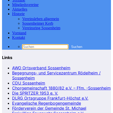
Termine
Mitgliedsvereine
Aktuelles
Historie
Vereinsleben allgemein
Sossenheimer Kerb
Vereinsring Sossenheim
Vorstand
Kontakt
Links
AWO Ortsverband Sossenheim
Begegnungs- und Servicezentrum Rödelheim /
Sossenheim
CDU Sossenheim
Chorgemeinschaft 1880/82 e.V. – Ffm. -Sossenheim
Die SPRITZER 1953 e. V.
DLRG Ortsgruppe Frankfurt-Höchst e.V.
Evangelische Regenbogengemeinde
Förderverein der Gemeinde St. Michael