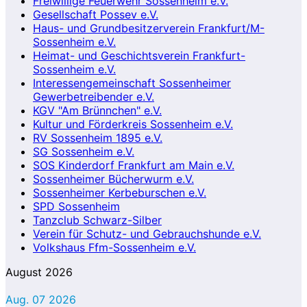
Freiwillige Feuerwehr Sossenheim e.V.
Gesellschaft Possev e.V.
Haus- und Grundbesitzerverein Frankfurt/M-
Sossenheim e.V.
Heimat- und Geschichtsverein Frankfurt-
Sossenheim e.V.
Interessengemeinschaft Sossenheimer
Gewerbetreibender e.V.
KGV "Am Brünnchen" e.V.
Kultur und Förderkreis Sossenheim e.V.
RV Sossenheim 1895 e.V.
SG Sossenheim e.V.
SOS Kinderdorf Frankfurt am Main e.V.
Sossenheimer Bücherwurm e.V.
Sossenheimer Kerbeburschen e.V.
SPD Sossenheim
Tanzclub Schwarz-Silber
Verein für Schutz- und Gebrauchshunde e.V.
Volkshaus Ffm-Sossenheim e.V.
August 2026
Aug. 07 2026