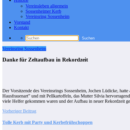
Historie
Vereinsleben allgemein
Sossenheimer Kerb
Vereinsring Sossenheim
Vorstand
Kontakt
Vereinsring Sossenheim
Danke für Zeltaufbau in Rekordzeit
Der Vorsitzende des Vereinsrings Sossenheim, Jochen Lüdicke, hatte 
Hausfrauenart” und mit Pellkartoffeln, das Mutter Silvia hervorragend
viele Helfer gekommen waren und der Aufbau in neuer Rekordzeit g
Vorheriger Beitrag
Tolle Kerb mit Party und Kerbefrühschoppen