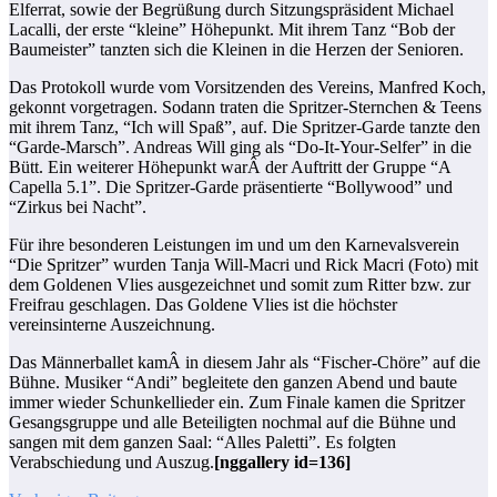
Elferrat, sowie der Begrüßung durch Sitzungspräsident Michael
Lacalli, der erste “kleine” Höhepunkt. Mit ihrem Tanz “Bob der
Baumeister” tanzten sich die Kleinen in die Herzen der Senioren.
Das Protokoll wurde vom Vorsitzenden des Vereins, Manfred Koch,
gekonnt vorgetragen. Sodann traten die Spritzer-Sternchen & Teens
mit ihrem Tanz, “Ich will Spaß”, auf. Die Spritzer-Garde tanzte den
“Garde-Marsch”. Andreas Will ging als “Do-It-Your-Selfer” in die
Bütt. Ein weiterer Höhepunkt warÂ der Auftritt der Gruppe “A
Capella 5.1”. Die Spritzer-Garde präsentierte “Bollywood” und
“Zirkus bei Nacht”.
Für ihre besonderen Leistungen im und um den Karnevalsverein
“Die Spritzer” wurden Tanja Will-Macri und Rick Macri (Foto) mit
dem Goldenen Vlies ausgezeichnet und somit zum Ritter bzw. zur
Freifrau geschlagen. Das Goldene Vlies ist die höchster
vereinsinterne Auszeichnung.
Das Männerballet kamÂ in diesem Jahr als “Fischer-Chöre” auf die
Bühne. Musiker “Andi” begleitete den ganzen Abend und baute
immer wieder Schunkellieder ein. Zum Finale kamen die Spritzer
Gesangsgruppe und alle Beteiligten nochmal auf die Bühne und
sangen mit dem ganzen Saal: “Alles Paletti”. Es folgten
Verabschiedung und Auszug.
[nggallery id=136]