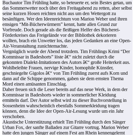
Buchautor Tim Frühling hatte, so beteuerte er, sein Bestes getan, um
das Sommerwetter noch über den Freitagabend zu retten, aber selbst
seine kurzen Hosen reichten nicht aus um den Wettergott zu
besänftigen. Wer den Ideenreichtum von Marion Weber und ihren
emsigen “Mit-Bücherwürmern” kennt, hatte allen Grund zur
Vorfreude. Doch gerade als die fleißigen Helfer des Bücherei-
Förderkreises das Freigelände vor der Bibliothek dekorieren
wollten, brach ein Unwetter los, das jeden Gedanken an eine Open-
Air-Veranstaltung zunichtemachte.
Vergnüglich wurde der Abend trotzdem. Tim Frühlings Krimi “Der
Kommissar in Badeshorts” löste â€“ nicht zuletzt durch die
gekonnten Dialekt-Imitationen des Autors â€“ große Heiterkeit aus.
Wohlbeleibte Frauen, nervige Kinder, homophile Künstler,
geschniegelte Gigolos â€“ von Tim Frühling zuerst aufs Korn und
dann auf die Schippe genommen, gaben sie dem ernsten Thema
Mord einen amüsanten Einschlag.
Daher freuen sich die Leser bereits auf das neue Werk, in dem der
Kommissar in Badeshorts wieder in sommerlicher Kleidung
ermitteln darf. Der Autor selbst wird zu dieser Buchvorstellung in
Sossenheim wahrscheinlich ebenfalls Sommerkleidung tragen
können, denn die Idee der Open-Air-Lesung wurde um ein Jahr
verschoben.
Akustische Unterstützung erhielt Tim Frühling durch den Sänger
Urban Fox, der sanfte Balladen zur Gitarre vortrug. Marion Weber
hatte den jungen Sänger auf einem Fest am Rhein kennengelernt