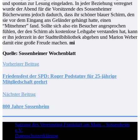
und spontan zur Lesung eingeladen. In jeder Beziehung verregnet
wurde der Abend für die Vorsitzende des Sossenheimer
Bücherwurms jedoch dadurch, dass ihr schöner blauer Schirm, den
sie vor dem Eingang ans Geländer gehängt hatte, einen
“Mitnehmer” fand. Sollte sich also ein Besucher angesprochen
fühlen, der den Schirm als kostenlose Leihgabe verstanden hat, kann
er ihn jederzeit in der Stadtteilbibliothek abgeben und Marion Weber
damit eine große Freude machen.
mi
Quelle: Sossenheimer Wochenblatt
Vorheriger Beitrag
Friedensfest der SPD: Roger Podstatny für 25-jährige
Mitgliedschaft geehrt
Nächster Beitrag
800 Jahre Sossenheim
Satzung des Vereinsring Frankfurt am Main – Sossenheim
e.V.
Datenschutzerklärung