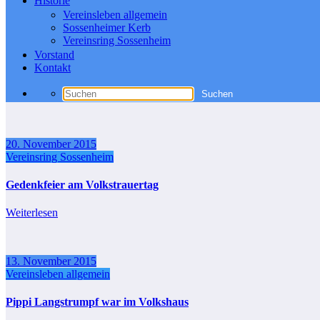
Historie
Vereinsleben allgemein
Sossenheimer Kerb
Vereinsring Sossenheim
Vorstand
Kontakt
20. November 2015
Vereinsring Sossenheim
Gedenkfeier am Volkstrauertag
Weiterlesen
13. November 2015
Vereinsleben allgemein
Pippi Langstrumpf war im Volkshaus