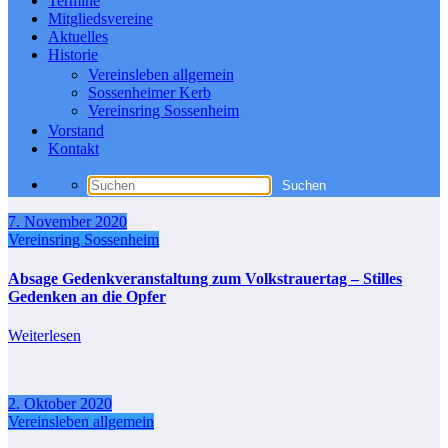
Termine
Mitgliedsvereine
Aktuelles
Historie
Vereinsleben allgemein
Sossenheimer Kerb
Vereinsring Sossenheim
Vorstand
Kontakt
7. November 2020
Vereinsring Sossenheim
Absage Gedenkveranstaltung zum Volkstrauertag – Stilles
Gedenken an die Opfer
Weiterlesen
2. Oktober 2020
Vereinsleben allgemein