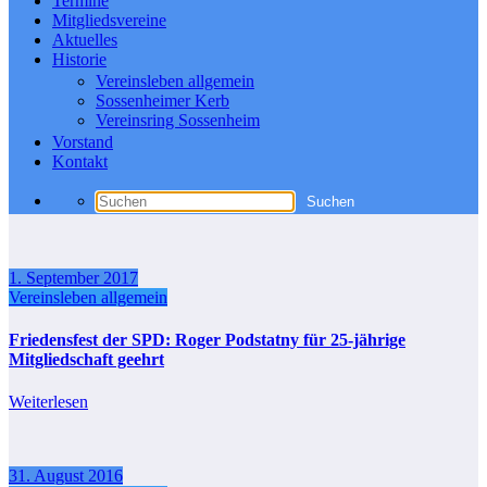
Termine
Mitgliedsvereine
Aktuelles
Historie
Vereinsleben allgemein
Sossenheimer Kerb
Vereinsring Sossenheim
Vorstand
Kontakt
1. September 2017
Vereinsleben allgemein
Friedensfest der SPD: Roger Podstatny für 25-jährige
Mitgliedschaft geehrt
Weiterlesen
31. August 2016